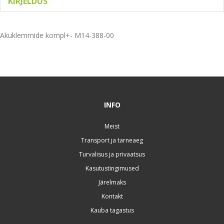
KIRJELDUS
Akuklemmide kompl+- M14-388-00
INFO
Meist
Transport ja tarneaeg
Turvalisus ja privaatsus
Kasutustingimused
Järelmaks
Kontakt
Kauba tagastus