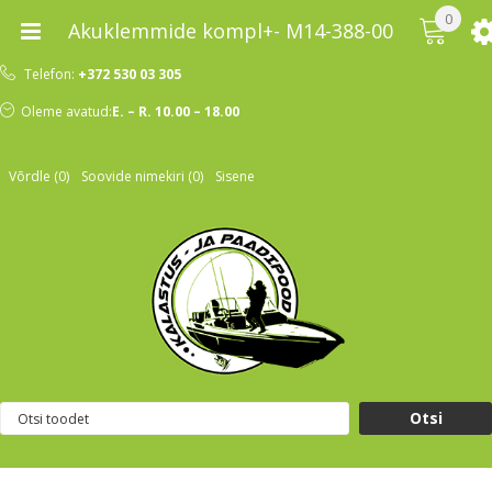
0
Akuklemmide kompl+- M14-388-00
Telefon:
+372 530 03 305
Oleme avatud:
E. – R. 10.00 – 18.00
Võrdle (0)
Soovide nimekiri (0)
Sisene
Otsi