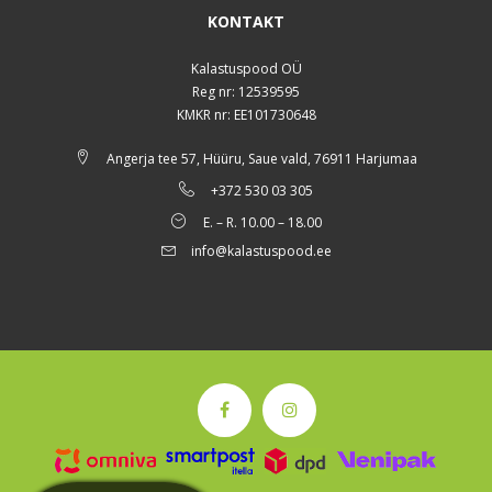
KONTAKT
Kalastuspood OÜ
Reg nr: 12539595
KMKR nr: EE101730648
Angerja tee 57, Hüüru, Saue vald, 76911 Harjumaa
+372 530 03 305
E. – R. 10.00 – 18.00
info@kalastuspood.ee