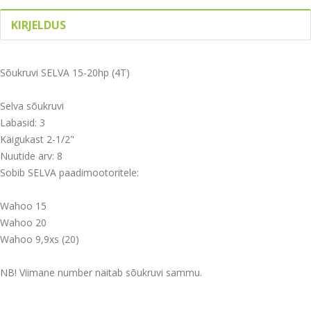
KIRJELDUS
Sõukruvi SELVA 15-20hp (4T)
Selva sõukruvi
Labasid: 3
Käigukast 2-1/2"
Nuutide arv: 8
​Sobib SELVA paadimootoritele:
Wahoo 15
Wahoo 20
Wahoo 9,9xs (20)
NB! Viimane number näitab sõukruvi sammu.