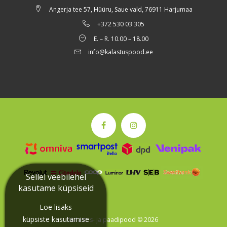
Angerja tee 57, Hüüru, Saue vald, 76911 Harjumaa
+372 530 03 305
E. – R. 10.00 – 18.00
info@kalastuspood.ee
Sellel veebilehel
kasutame küpsiseid
Loe lisaks
küpsiste kasutamise
Kalastus- ja paadipood © 2026