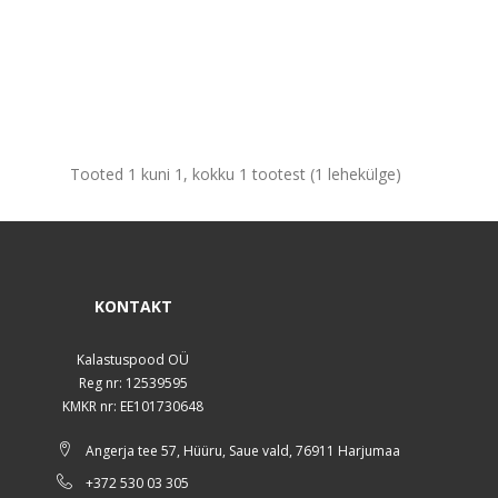
Tooted 1 kuni 1, kokku 1 tootest (1 lehekülge)
KONTAKT
Kalastuspood OÜ
Reg nr: 12539595
KMKR nr: EE101730648
Angerja tee 57, Hüüru, Saue vald, 76911 Harjumaa
+372 530 03 305