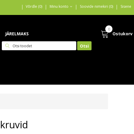
Võrdle (0)
Minu konto
Soovide nimekiri (0)
Sisene
0
JÄRELMAKS
Ostukorv
Otsi
kruvid