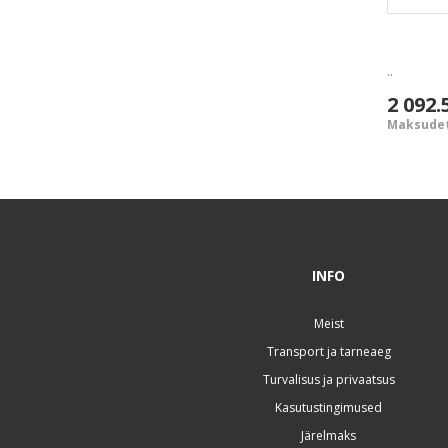
..
2 092.
Maksudet
INFO
Meist
Transport ja tarneaeg
Turvalisus ja privaatsus
Kasutustingimused
Järelmaks