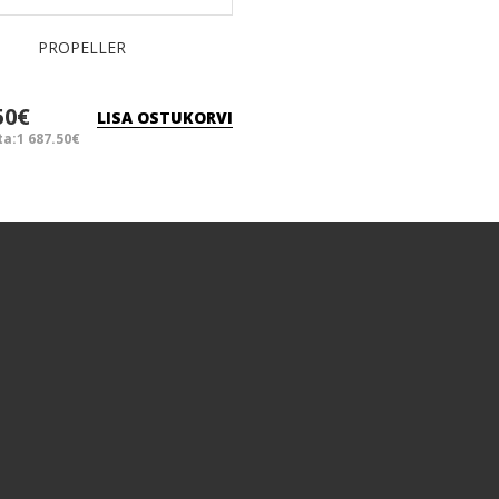
PROPELLER
50€
LISA OSTUKORVI
a:1 687.50€