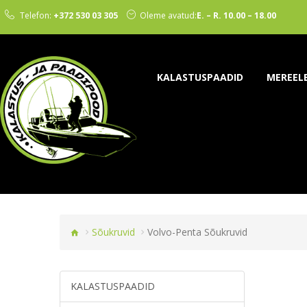
Telefon:
+372 530 03 305
Oleme avatud:
E. – R. 10.00 – 18.00
KALASTUSPAADID
MEREEL
Sõukruvid
Volvo-Penta Sõukruvid
KALASTUSPAADID